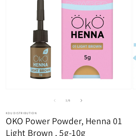
Open
O
media
m
1
2
of
1
/
6
in
in
modal
m
KDU DISTRIBUTION
OKO Power Powder, Henna 01
Light Brown , 5g-10g