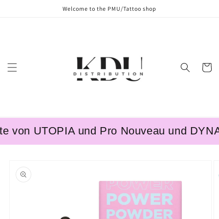
Skip to
Welcome to the PMU/Tattoo shop
content
Cart
 von UTOPIA und Pro Nouveau und DYNAMIC
Skip to
product
information