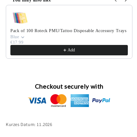
5g-
5g-
Use the Previous and Next buttons to navigate through product
10g
10g
Pack of 100 Roteck PMU/Tattoo Disposable Accessory Trays
Blue
€17.99
Add
Checkout securely with
Kurzes Datum: 11.2026