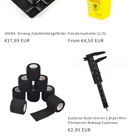
100Stk. Einweg-Zubehörablagefächer
Kanülensammler 1L/5L
Regular
€17,99 EUR
Regular
From €4,50 EUR
price
price
Eyebrow Ruler Vernier Caliper Mini
Permanent Makeup Eyebrows
Regular
€2,95 EUR