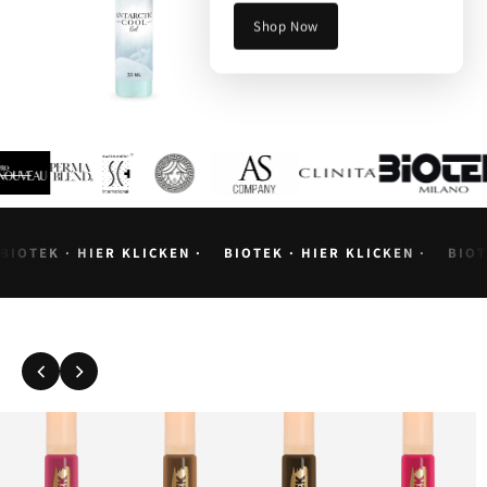
zuverlässige Ergebnisse im
Shop Now
Studioalltag.
BIOTEK · HIER KLICKEN ·
BIOTEK · HIER KLICKEN ·
BIOT