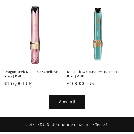
price
Dragonhawk Mast P60 Kabellose
Dragonhawk Mast P60 Kabellose
Rosa | PMU
Blau | PMU
Regular
€169,00 EUR
Regular
€169,00 EUR
price
price
View all
Jetzt KDU Nadelmodule einzeln –> Teste !