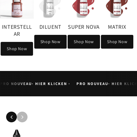
ILUENT
SUPER NOVA
MATRIX
op Now
Shop Now
Shop Now
PRO NOUVEAU· HIER KLICKEN ·
PRO NOUVEAU· HIER KLICK