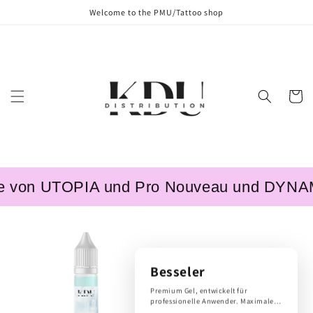
Skip to
Welcome to the PMU/Tattoo shop
content
Cart
TOPIA und Pro Nouveau und DYNAMIC – entd
Besseler
Premium Gel, entwickelt für
professionelle Anwender. Maximale
Qualität, präzise Anwendung und