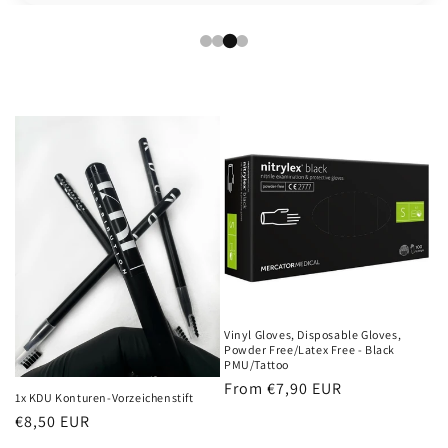
Vinyl Gloves, Disposable Gloves,
Powder Free/Latex Free - Black
PMU/Tattoo
Regular
From €7,90 EUR
1x KDU Konturen-Vorzeichenstift
price
Regular
€8,50 EUR
price