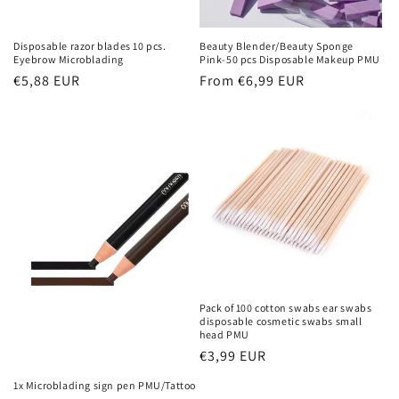
Disposable razor blades 10 pcs.
Beauty Blender/Beauty Sponge
Eyebrow Microblading
Pink-50 pcs Disposable Makeup PMU
Regular
€5,88 EUR
Regular
From €6,99 EUR
price
price
Pack of 100 cotton swabs ear swabs
disposable cosmetic swabs small
head PMU
Regular
€3,99 EUR
price
1x Microblading sign pen PMU/Tattoo