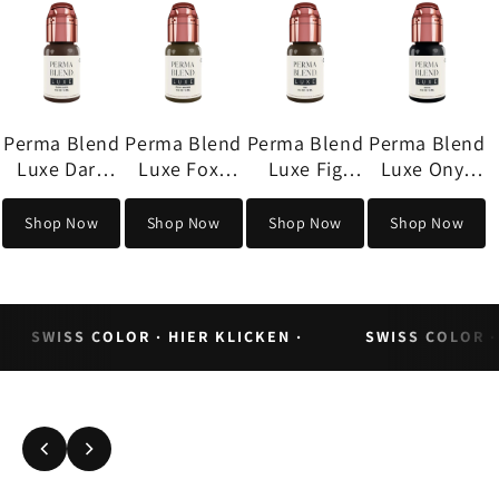
ma Blend
Perma Blend
Perma Blend
xe Foxy
Luxe Fig
Luxe Onyx
wn 15ml
15ml
15ml
op Now
Shop Now
Shop Now
SWISS COLOR · HIER KLICKEN ·
SWISS COLOR ·