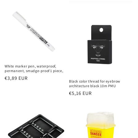
White marker pen, waterproof,
permanent, smudge-proof 1 piece,
Regular
€3,89 EUR
Black color thread for eyebrow
price
architecture black 10m PMU
Regular
€5,16 EUR
price