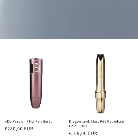
KDU Passion PMU Pen Gerät
Dragonhawk Mast P60 Kabellose
Gold | PMU
Regular
€280,00 EUR
Regular
€169,00 EUR
price