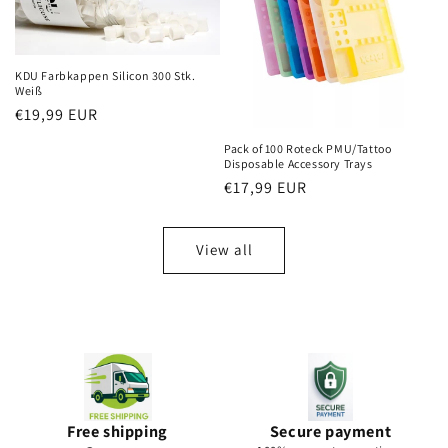
KDU Farbkappen Silicon 300 Stk.
Weiß
Regular
€19,99 EUR
price
Pack of 100 Roteck PMU/Tattoo
Disposable Accessory Trays
Regular
€17,99 EUR
price
View all
Free shipping
Secure payment