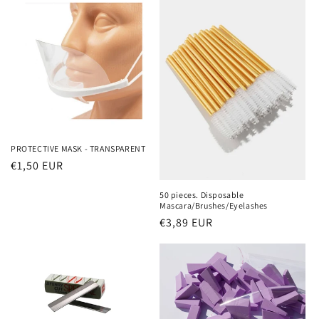
PROTECTIVE MASK - TRANSPARENT
Regular
€1,50 EUR
price
50 pieces. Disposable
Mascara/Brushes/Eyelashes
Regular
€3,89 EUR
price