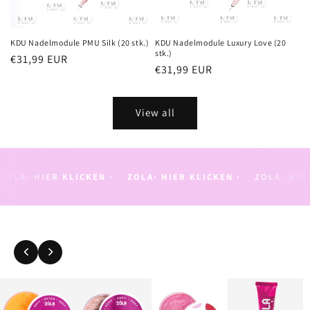
KDU Nadelmodule PMU Silk (20 stk.)
KDU Nadelmodule Luxury Love (20
stk.)
Regular
€31,99 EUR
Regular
€31,99 EUR
price
price
View all
ZOLA· HIER KLICKEN ·
ZOLA· HIER KLICKEN ·
ZOLA· HIE