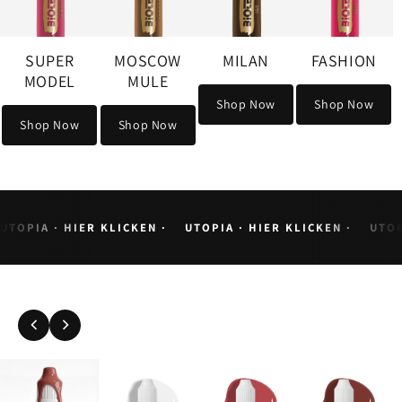
OSCOW
MILAN
FASHION
MULE
Shop Now
Shop Now
op Now
UTOPIA · HIER KLICKEN ·
UTOPIA · HIER KLICKEN ·
UTOP