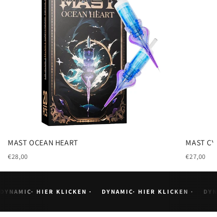
AST OCEAN HEART
MAST CYBER
8,00
€27,00
DYNAMIC· HIER KLICKEN ·
DYNAMIC· HIER KLICKEN ·
DYN