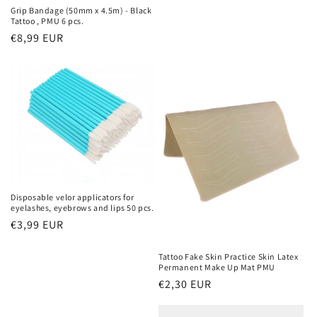
price
Grip Bandage (50mm x 4.5m) - Black
Tattoo , PMU 6 pcs.
Regular
€8,99 EUR
price
Disposable velor applicators for
eyelashes, eyebrows and lips 50 pcs.
Regular
€3,99 EUR
price
Tattoo Fake Skin Practice Skin Latex
Permanent Make Up Mat PMU
Regular
€2,30 EUR
price