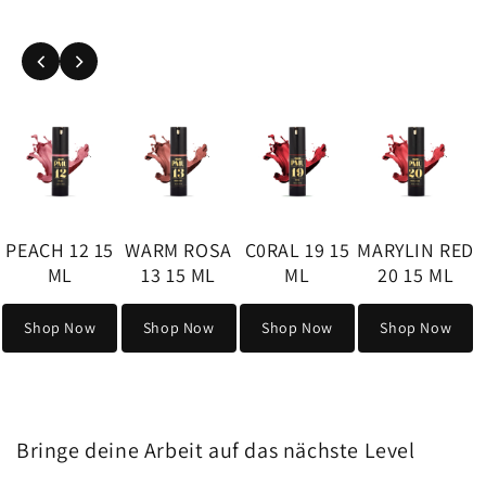
M ROSA
C0RAL 19 15
MARYLIN RED
 15 ML
ML
20 15 ML
op Now
Shop Now
Shop Now
Bringe deine Arbeit auf das nächste Level