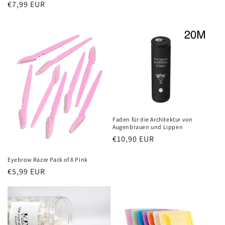
Regular
€7,99 EUR
price
Faden für die Architektur von
Augenbrauen und Lippen
Regular
€10,90 EUR
price
Eyebrow Razor Pack of 8 Pink
Regular
€5,99 EUR
price