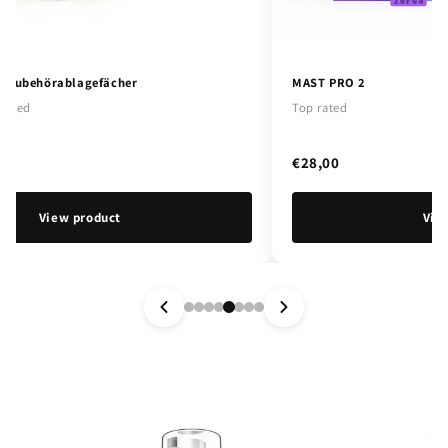
g-Zubehörablagefächer
MAST PRO 2
ended
Top rated
€28,00
View product
Vie