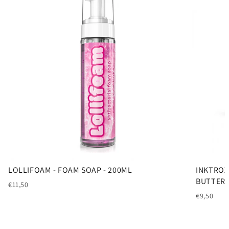
LOLLIFOAM - FOAM SOAP - 200ML
INKTROX
BUTTER -
€11,50
€9,50