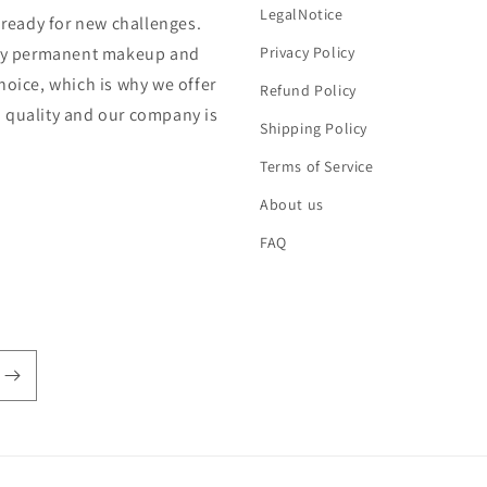
LegalNotice
s ready for new challenges.
lity permanent makeup and
Privacy Policy
hoice, which is why we offer
Refund Policy
n quality and our company is
Shipping Policy
Terms of Service
About us
FAQ