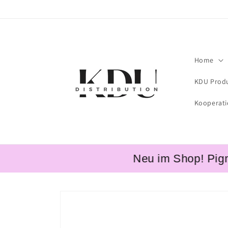
Skip to
content
Home
KDU Prod
Kooperat
Neu im Shop! Pigment
Skip to
product
information