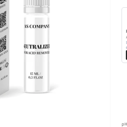
Us
pH