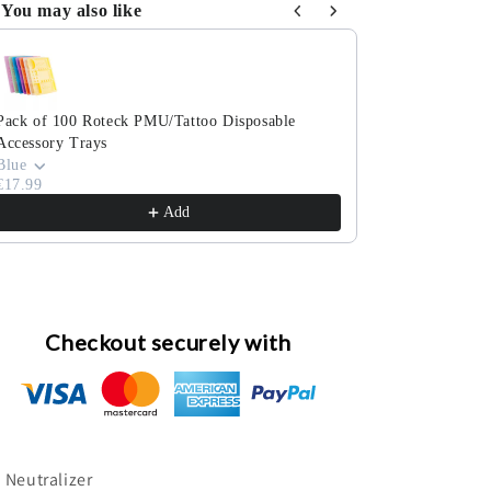
You may also like
e the Previous and Next buttons to navigate through product reco
Pack of 100 Roteck PMU/Tattoo Disposable
Pack of 100 co
Accessory Trays
cosmetic swab
€3.99
Blue
€17.99
Add
Checkout securely with
 Neutralizer