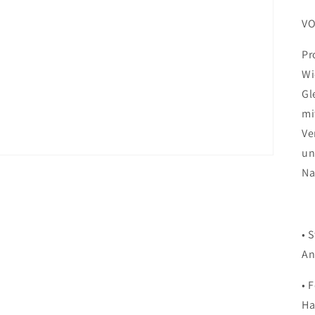
VO
Pr
Wi
Gl
mi
Ve
un
Na
• 
An
• 
Ha