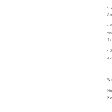
• 
Ar
•
M
we
Ta
• 
au
Wi
Ni
Re