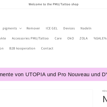
Welcome to the PMU/Tattoo shop
pigments
Remover
ICE GEL
Devices
Nadeln
ukte
Accessories PMU/Tattoo
Care
OkO
ZOLA
%SALE%
ion
B2B kooperation
Contact
e von UTOPIA und Pro Nouveau und DYNAMIC
KD