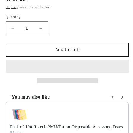
price
Shipping
calculated at checkout.
Quantity
Decrease
Increase
quantity
quantity
for
for
Mini
Mini
Add to cart
Angled
Angled
Pinsel
Pinsel
OKO
OKO
02
02
You may also like
Use the Previous and Next buttons to navigate through product
Pack of 100 Roteck PMU/Tattoo Disposable Accessory Trays
Blue