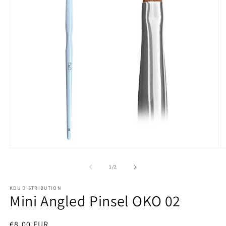
Open
O
media
m
1
2
of
1
/
2
in
in
modal
m
KDU DISTRIBUTION
Mini Angled Pinsel OKO 02
Regular
€8,00 EUR