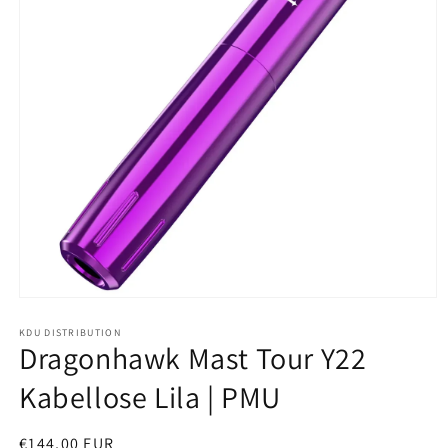
Open
media
1
KDU DISTRIBUTION
Dragonhawk Mast Tour Y22
in
modal
Kabellose Lila | PMU
Regular
€144,00 EUR