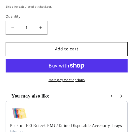
price
Shipping
calculated at checkout.
Quantity
Decrease
Increase
quantity
quantity
for
for
Dragonhawk
Dragonhawk
Add to cart
Mast
Mast
Tour
Tour
Y22
Y22
Kabellose
Kabellose
Lila
Lila
More payment options
|
|
PMU
PMU
You may also like
Use the Previous and Next buttons to navigate through product
Pack of 100 Roteck PMU/Tattoo Disposable Accessory Trays
Blue