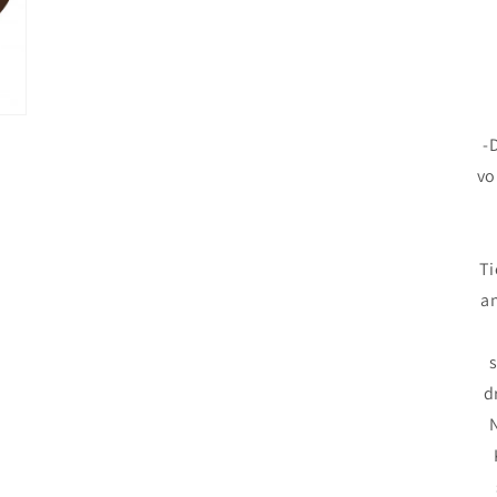
-
vo
Ti
a
d