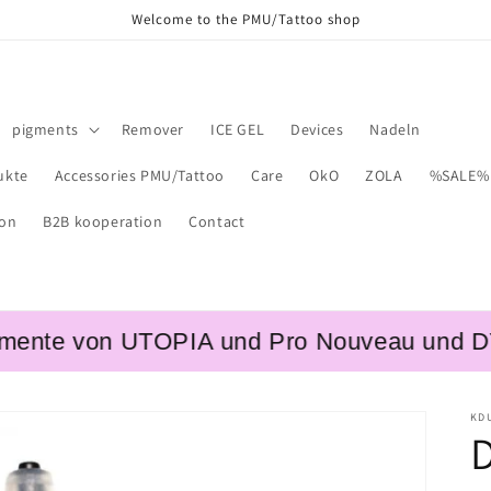
Welcome to the PMU/Tattoo shop
pigments
Remover
ICE GEL
Devices
Nadeln
ukte
Accessories PMU/Tattoo
Care
OkO
ZOLA
%SALE%
ion
B2B kooperation
Contact
e von UTOPIA und Pro Nouveau und DYNAMIC
KD