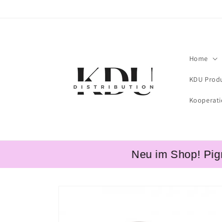
Skip to
content
Home
KDU Prod
Kooperat
Neu im Shop! Pigment
Skip to
product
information