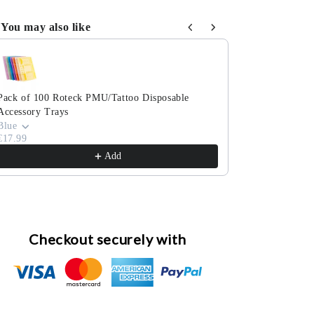
You may also like
e the Previous and Next buttons to navigate through product reco
Pack of 100 Roteck PMU/Tattoo Disposable
Pack of 100 co
Accessory Trays
cosmetic swab
€3.99
Blue
€17.99
Add
Checkout securely with